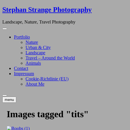
Skip
Stephan Strange Photography
to
content
Landscape, Nature, Travel Photography
Portfolio
Nature
Urban & City
Landscape
Travel – Around the World
Animals
Contact
Impressum
Cookie-Richtlinie (EU)
About Me
menu
Images tagged "tits"