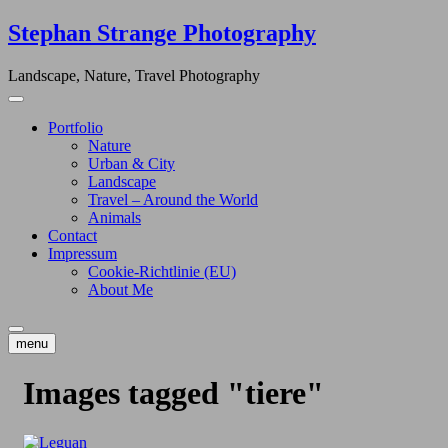
Skip
Stephan Strange Photography
to
content
Landscape, Nature, Travel Photography
Portfolio
Nature
Urban & City
Landscape
Travel – Around the World
Animals
Contact
Impressum
Cookie-Richtlinie (EU)
About Me
menu
Images tagged "tiere"