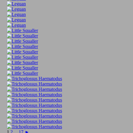
1
2
...
17
►