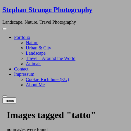
Skip
Stephan Strange Photography
to
content
Landscape, Nature, Travel Photography
Portfolio
Nature
Urban & City
Landscape
Travel – Around the World
Animals
Contact
Impressum
Cookie-Richtlinie (EU)
About Me
menu
Images tagged "tatto"
no images were found