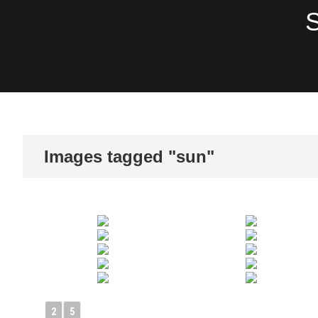
Skip
S
to
content
Images tagged "sun"
2
5