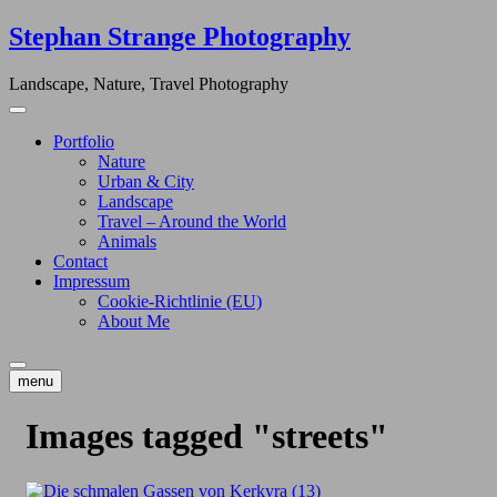
Skip
Stephan Strange Photography
to
content
Landscape, Nature, Travel Photography
Portfolio
Nature
Urban & City
Landscape
Travel – Around the World
Animals
Contact
Impressum
Cookie-Richtlinie (EU)
About Me
menu
Images tagged "streets"