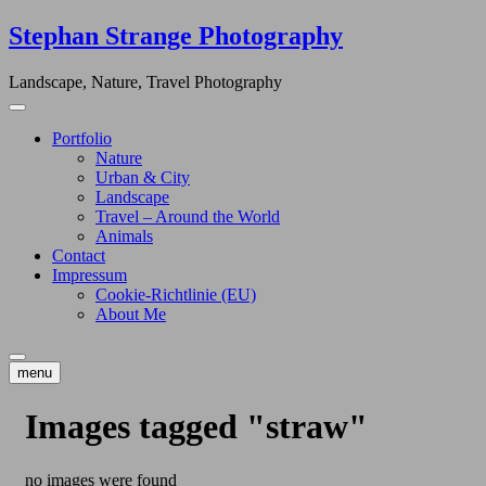
Skip
Stephan Strange Photography
to
content
Landscape, Nature, Travel Photography
Portfolio
Nature
Urban & City
Landscape
Travel – Around the World
Animals
Contact
Impressum
Cookie-Richtlinie (EU)
About Me
menu
Images tagged "straw"
no images were found