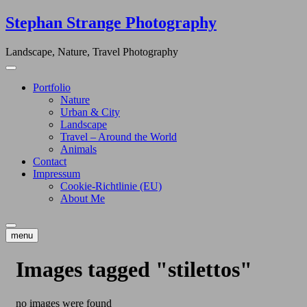
Skip
Stephan Strange Photography
to
content
Landscape, Nature, Travel Photography
Portfolio
Nature
Urban & City
Landscape
Travel – Around the World
Animals
Contact
Impressum
Cookie-Richtlinie (EU)
About Me
menu
Images tagged "stilettos"
no images were found