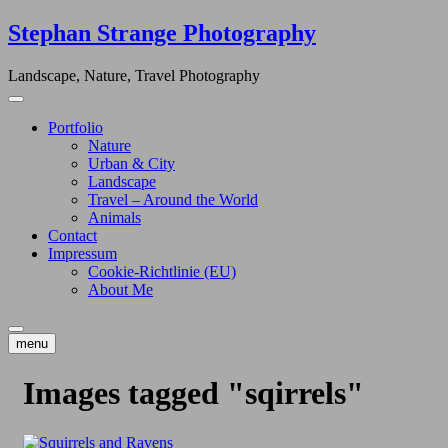
Skip
Stephan Strange Photography
to
content
Landscape, Nature, Travel Photography
Portfolio
Nature
Urban & City
Landscape
Travel – Around the World
Animals
Contact
Impressum
Cookie-Richtlinie (EU)
About Me
menu
Images tagged "sqirrels"