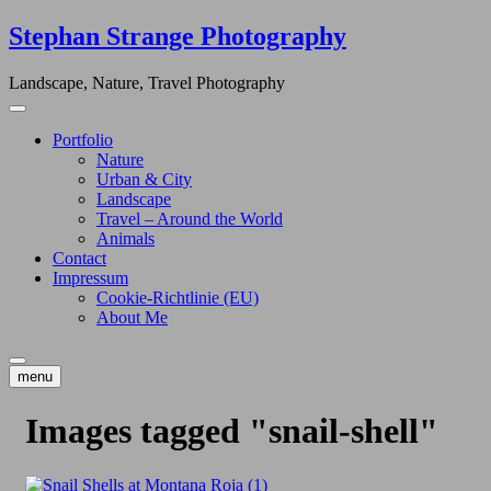
Skip
Stephan Strange Photography
to
content
Landscape, Nature, Travel Photography
Portfolio
Nature
Urban & City
Landscape
Travel – Around the World
Animals
Contact
Impressum
Cookie-Richtlinie (EU)
About Me
menu
Images tagged "snail-shell"