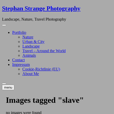
Skip
Stephan Strange Photography
to
content
Landscape, Nature, Travel Photography
Portfolio
Nature
Urban & City
Landscape
Travel – Around the World
Animals
Contact
Impressum
Cookie-Richtlinie (EU)
About Me
menu
Images tagged "slave"
no images were found