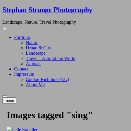
Skip
Stephan Strange Photography
to
content
Landscape, Nature, Travel Photography
Portfolio
Nature
Urban & City
Landscape
Travel – Around the World
Animals
Contact
Impressum
Cookie-Richtlinie (EU)
About Me
menu
Images tagged "sing"