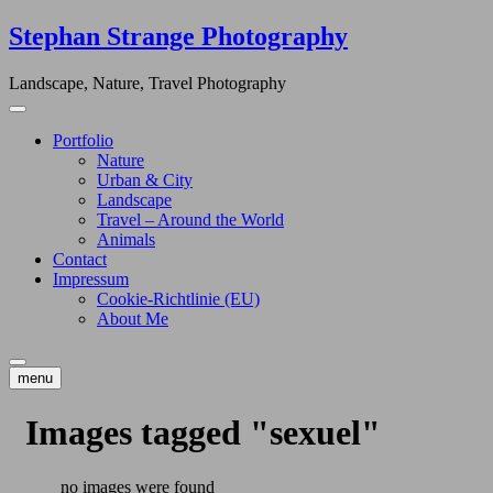
Skip
Stephan Strange Photography
to
content
Landscape, Nature, Travel Photography
Portfolio
Nature
Urban & City
Landscape
Travel – Around the World
Animals
Contact
Impressum
Cookie-Richtlinie (EU)
About Me
menu
Images tagged "sexuel"
no images were found