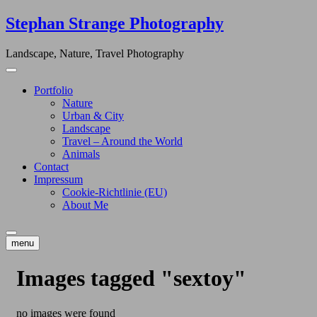
Skip
Stephan Strange Photography
to
content
Landscape, Nature, Travel Photography
Portfolio
Nature
Urban & City
Landscape
Travel – Around the World
Animals
Contact
Impressum
Cookie-Richtlinie (EU)
About Me
menu
Images tagged "sextoy"
no images were found