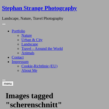
Skip
Stephan Strange Photography
to
content
Landscape, Nature, Travel Photography
Portfolio
Nature
Urban & City
Landscape
Travel – Around the World
Animals
Contact
Impressum
Cookie-Richtlinie (EU)
About Me
menu
Images tagged
"scherenschnitt"