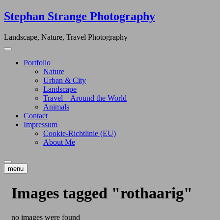
Skip
Stephan Strange Photography
to
content
Landscape, Nature, Travel Photography
Portfolio
Nature
Urban & City
Landscape
Travel – Around the World
Animals
Contact
Impressum
Cookie-Richtlinie (EU)
About Me
menu
Images tagged "rothaarig"
no images were found