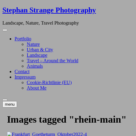
Skip
Stephan Strange Photography
to
content
Landscape, Nature, Travel Photography
Portfolio
Nature
Urban & City
Landscape
Travel – Around the World
Animals
Contact
Impressum
Cookie-Richtlinie (EU)
About Me
menu
Images tagged "rhein-main"