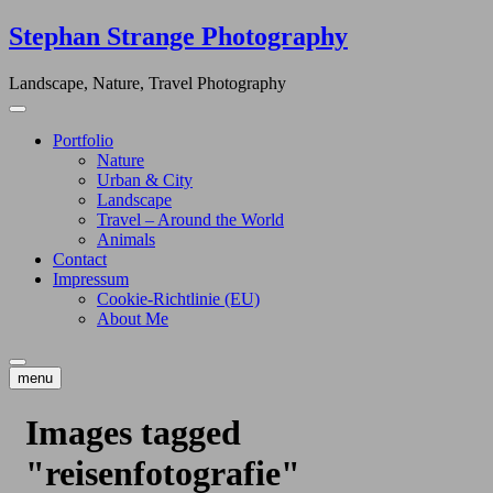
Skip
Stephan Strange Photography
to
content
Landscape, Nature, Travel Photography
Portfolio
Nature
Urban & City
Landscape
Travel – Around the World
Animals
Contact
Impressum
Cookie-Richtlinie (EU)
About Me
menu
Images tagged
"reisenfotografie"