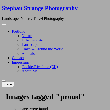
Skip
Stephan Strange Photography
to
content
Landscape, Nature, Travel Photography
Portfolio
Nature
Urban & City
Landscape
Travel – Around the World
Animals
Contact
Impressum
Cookie-Richtlinie (EU)
About Me
menu
Images tagged "proud"
no images were found