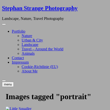
Skip
Stephan Strange Photography
to
content
Landscape, Nature, Travel Photography
Portfolio
Nature
Urban & City
Landscape
Travel – Around the World
Animals
Contact
Impressum
Cookie-Richtlinie (EU)
About Me
menu
Images tagged "portrait"