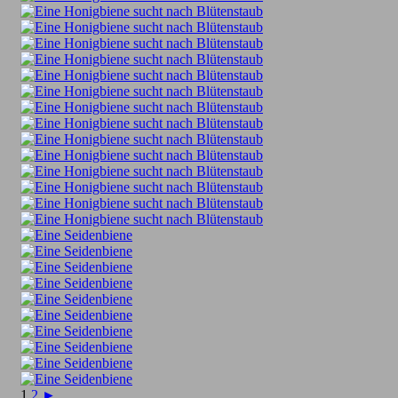
1
2
►