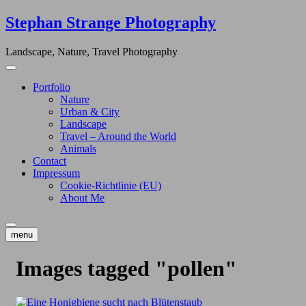
Skip
Stephan Strange Photography
to
content
Landscape, Nature, Travel Photography
Portfolio
Nature
Urban & City
Landscape
Travel – Around the World
Animals
Contact
Impressum
Cookie-Richtlinie (EU)
About Me
menu
Images tagged "pollen"