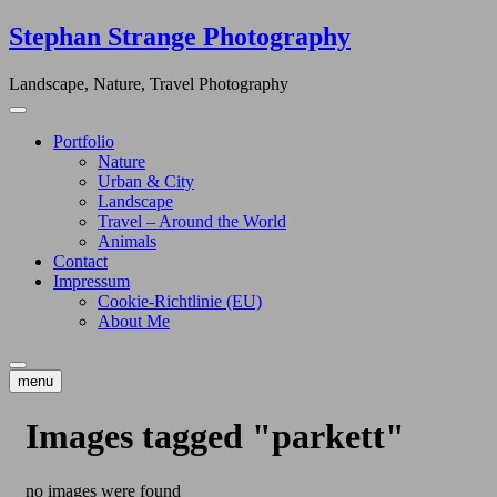
Skip
Stephan Strange Photography
to
content
Landscape, Nature, Travel Photography
Portfolio
Nature
Urban & City
Landscape
Travel – Around the World
Animals
Contact
Impressum
Cookie-Richtlinie (EU)
About Me
menu
Images tagged "parkett"
no images were found