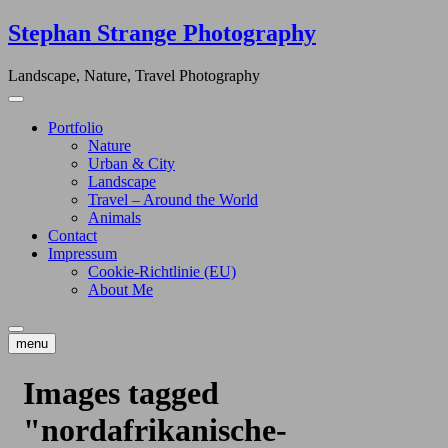
Skip
Stephan Strange Photography
to
content
Landscape, Nature, Travel Photography
Portfolio
Nature
Urban & City
Landscape
Travel – Around the World
Animals
Contact
Impressum
Cookie-Richtlinie (EU)
About Me
menu
Images tagged
"nordafrikanische-