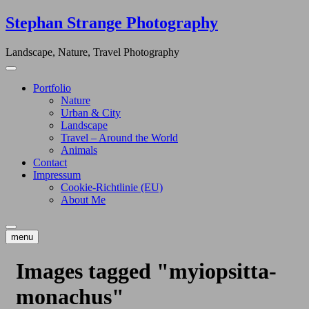
Skip
Stephan Strange Photography
to
content
Landscape, Nature, Travel Photography
Portfolio
Nature
Urban & City
Landscape
Travel – Around the World
Animals
Contact
Impressum
Cookie-Richtlinie (EU)
About Me
menu
Images tagged "myiopsitta-
monachus"