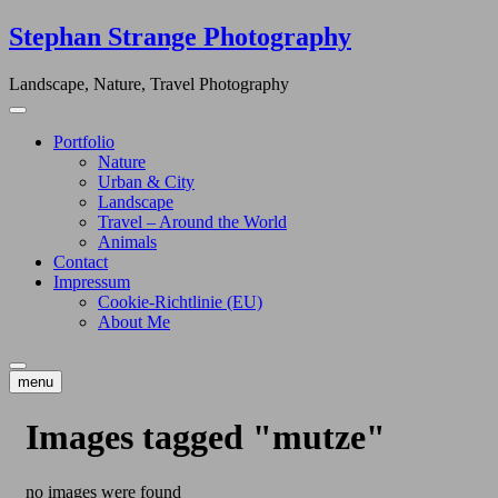
Skip
Stephan Strange Photography
to
content
Landscape, Nature, Travel Photography
Portfolio
Nature
Urban & City
Landscape
Travel – Around the World
Animals
Contact
Impressum
Cookie-Richtlinie (EU)
About Me
menu
Images tagged "mutze"
no images were found