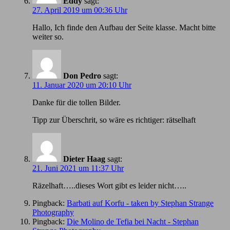
Eddy
sagt:
27. April 2019 um 00:36 Uhr
Hallo, Ich finde den Aufbau der Seite klasse. Macht bitte
weiter so.
Don Pedro
sagt:
11. Januar 2020 um 20:10 Uhr
Danke für die tollen Bilder.
Tipp zur Überschrit, so wäre es richtiger: rätselhaft
Dieter Haag
sagt:
21. Juni 2021 um 11:37 Uhr
Räzelhaft…..dieses Wort gibt es leider nicht…..
Pingback:
Barbati auf Korfu - taken by Stephan Strange
Photography
Pingback:
Die Molino de Tefia bei Nacht - Stephan