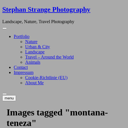
Skip
Stephan Strange Photography
to
content
Landscape, Nature, Travel Photography
Portfolio
Nature
Urban & City
Landscape
Travel – Around the World
Animals
Contact
Impressum
Cookie-Richtlinie (EU)
About Me
menu
Images tagged "montana-
teneza"