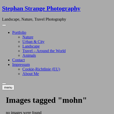
Skip
Stephan Strange Photography
to
content
Landscape, Nature, Travel Photography
Portfolio
Nature
Urban & City
Landscape
Travel – Around the World
Animals
Contact
Impressum
Cookie-Richtlinie (EU)
About Me
menu
Images tagged "mohn"
no images were found