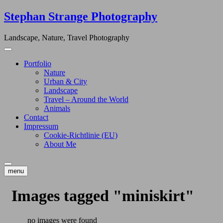
Skip
Stephan Strange Photography
to
content
Landscape, Nature, Travel Photography
Portfolio
Nature
Urban & City
Landscape
Travel – Around the World
Animals
Contact
Impressum
Cookie-Richtlinie (EU)
About Me
menu
Images tagged "miniskirt"
no images were found