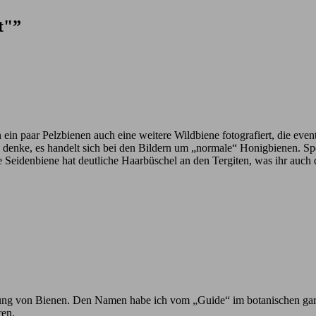
t"”
n ein paar Pelzbienen auch eine weitere Wildbiene fotografiert, die eve
ich denke, es handelt sich bei den Bildern um „normale“ Honigbienen. 
e Seidenbiene hat deutliche Haarbüschel an den Tergiten, was ihr auch
h Ahnung von Bienen. Den Namen habe ich vom „Guide“ im botanischen ga
ren.