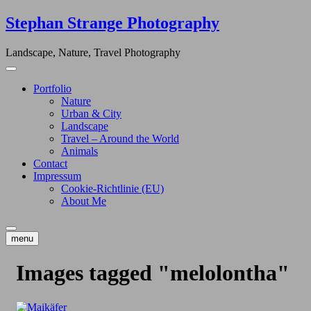
Skip
Stephan Strange Photography
to
content
Landscape, Nature, Travel Photography
Portfolio
Nature
Urban & City
Landscape
Travel – Around the World
Animals
Contact
Impressum
Cookie-Richtlinie (EU)
About Me
menu
Images tagged "melolontha"