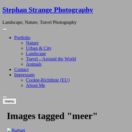
Skip
Stephan Strange Photography
to
content
Landscape, Nature, Travel Photography
Portfolio
Nature
Urban & City
Landscape
Travel – Around the World
Animals
Contact
Impressum
Cookie-Richtlinie (EU)
About Me
menu
Images tagged "meer"