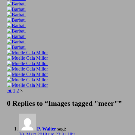
◄
1
2
3
0 Replies to “Images tagged "meer"”
P. Walter
sagt:
30. März 2018 um 22:31 Uhr