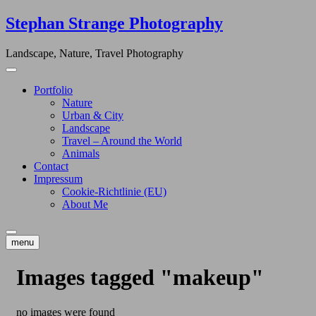
Skip
Stephan Strange Photography
to
content
Landscape, Nature, Travel Photography
Portfolio
Nature
Urban & City
Landscape
Travel – Around the World
Animals
Contact
Impressum
Cookie-Richtlinie (EU)
About Me
menu
Images tagged "makeup"
no images were found