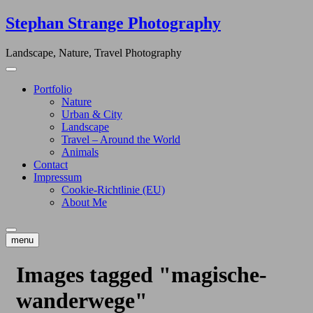
Skip
Stephan Strange Photography
to
content
Landscape, Nature, Travel Photography
Portfolio
Nature
Urban & City
Landscape
Travel – Around the World
Animals
Contact
Impressum
Cookie-Richtlinie (EU)
About Me
menu
Images tagged "magische-
wanderwege"