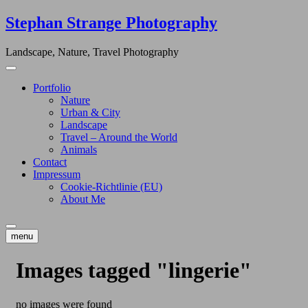
Skip
Stephan Strange Photography
to
content
Landscape, Nature, Travel Photography
Portfolio
Nature
Urban & City
Landscape
Travel – Around the World
Animals
Contact
Impressum
Cookie-Richtlinie (EU)
About Me
menu
Images tagged "lingerie"
no images were found