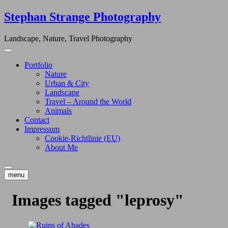
Skip
Stephan Strange Photography
to
content
Landscape, Nature, Travel Photography
Portfolio
Nature
Urban & City
Landscape
Travel – Around the World
Animals
Contact
Impressum
Cookie-Richtlinie (EU)
About Me
menu
Images tagged "leprosy"