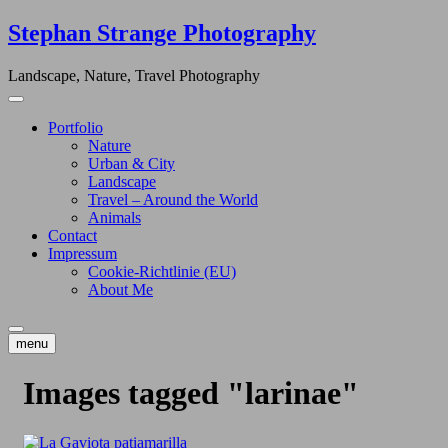
Skip
Stephan Strange Photography
to
content
Landscape, Nature, Travel Photography
Portfolio
Nature
Urban & City
Landscape
Travel – Around the World
Animals
Contact
Impressum
Cookie-Richtlinie (EU)
About Me
menu
Images tagged "larinae"