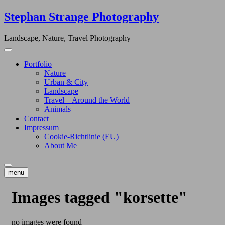
Skip
Stephan Strange Photography
to
content
Landscape, Nature, Travel Photography
Portfolio
Nature
Urban & City
Landscape
Travel – Around the World
Animals
Contact
Impressum
Cookie-Richtlinie (EU)
About Me
menu
Images tagged "korsette"
no images were found