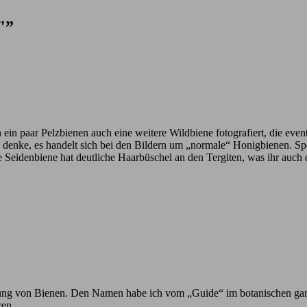
"”
n ein paar Pelzbienen auch eine weitere Wildbiene fotografiert, die eve
ich denke, es handelt sich bei den Bildern um „normale“ Honigbienen. 
e Seidenbiene hat deutliche Haarbüschel an den Tergiten, was ihr auch
h Ahnung von Bienen. Den Namen habe ich vom „Guide“ im botanischen ga
ren.