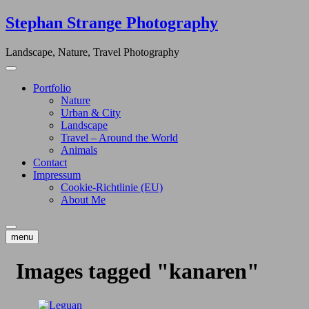
Skip
Stephan Strange Photography
to
content
Landscape, Nature, Travel Photography
Portfolio
Nature
Urban & City
Landscape
Travel – Around the World
Animals
Contact
Impressum
Cookie-Richtlinie (EU)
About Me
menu
Images tagged "kanaren"