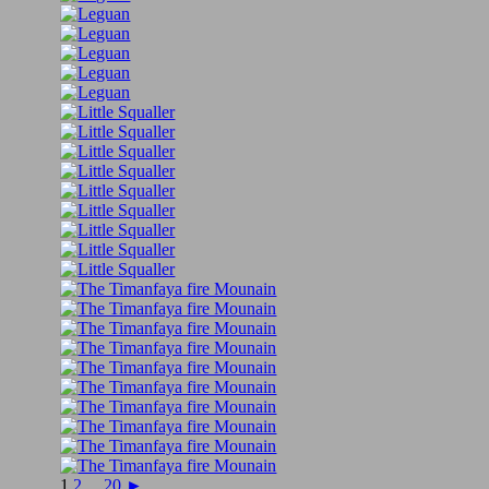
1
2
...
20
►