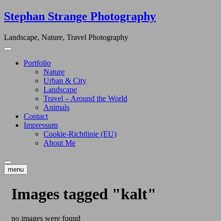
Skip
Stephan Strange Photography
to
content
Landscape, Nature, Travel Photography
Portfolio
Nature
Urban & City
Landscape
Travel – Around the World
Animals
Contact
Impressum
Cookie-Richtlinie (EU)
About Me
menu
Images tagged "kalt"
no images were found