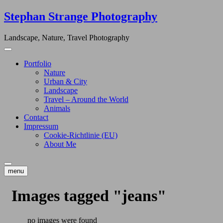
Skip
Stephan Strange Photography
to
content
Landscape, Nature, Travel Photography
Portfolio
Nature
Urban & City
Landscape
Travel – Around the World
Animals
Contact
Impressum
Cookie-Richtlinie (EU)
About Me
menu
Images tagged "jeans"
no images were found