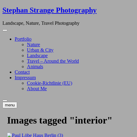
Skip
Stephan Strange Photography
to
content
Landscape, Nature, Travel Photography
Portfolio
Nature
Urban & City
Landscape
Travel – Around the World
Animals
Contact
Impressum
Cookie-Richtlinie (EU)
About Me
menu
Images tagged "interior"