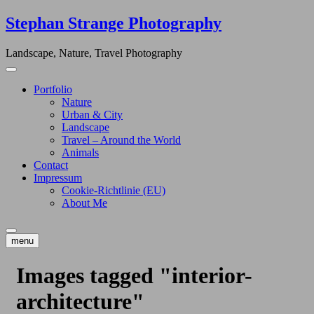
Skip
Stephan Strange Photography
to
content
Landscape, Nature, Travel Photography
Portfolio
Nature
Urban & City
Landscape
Travel – Around the World
Animals
Contact
Impressum
Cookie-Richtlinie (EU)
About Me
menu
Images tagged "interior-
architecture"