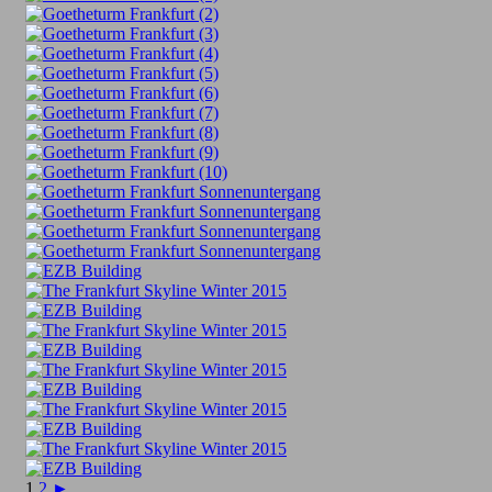
1
2
►