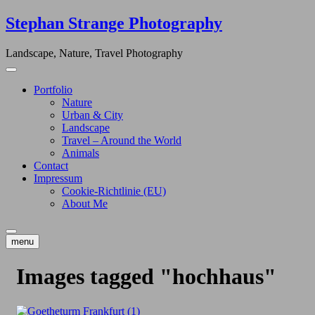
Skip
Stephan Strange Photography
to
content
Landscape, Nature, Travel Photography
Portfolio
Nature
Urban & City
Landscape
Travel – Around the World
Animals
Contact
Impressum
Cookie-Richtlinie (EU)
About Me
menu
Images tagged "hochhaus"