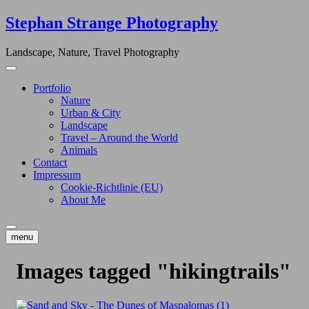
Skip
Stephan Strange Photography
to
content
Landscape, Nature, Travel Photography
Portfolio
Nature
Urban & City
Landscape
Travel – Around the World
Animals
Contact
Impressum
Cookie-Richtlinie (EU)
About Me
menu
Images tagged "hikingtrails"