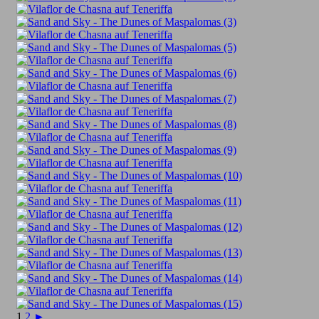
1
2
►