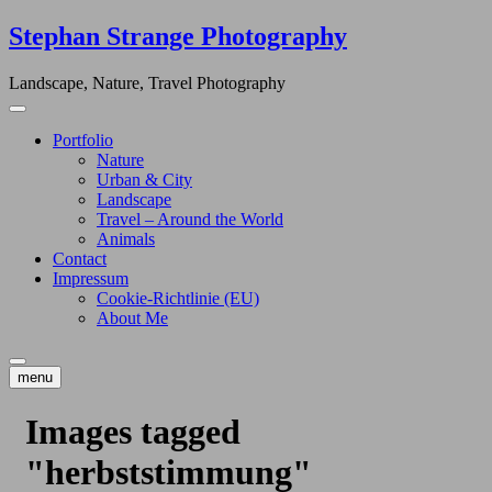
Skip
Stephan Strange Photography
to
content
Landscape, Nature, Travel Photography
Portfolio
Nature
Urban & City
Landscape
Travel – Around the World
Animals
Contact
Impressum
Cookie-Richtlinie (EU)
About Me
menu
Images tagged
"herbststimmung"