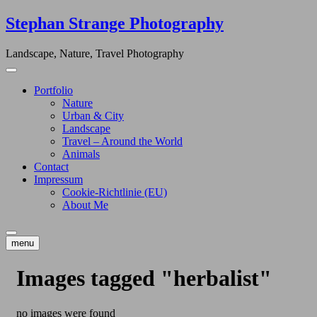
Skip
Stephan Strange Photography
to
content
Landscape, Nature, Travel Photography
Portfolio
Nature
Urban & City
Landscape
Travel – Around the World
Animals
Contact
Impressum
Cookie-Richtlinie (EU)
About Me
menu
Images tagged "herbalist"
no images were found