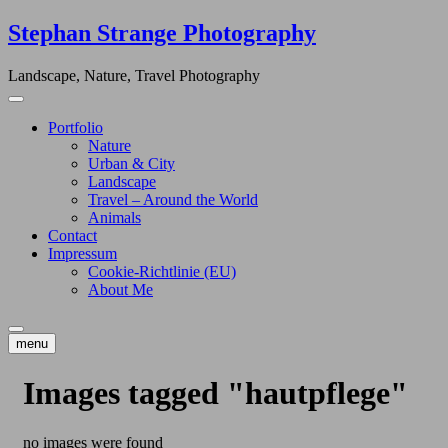
Skip
Stephan Strange Photography
to
content
Landscape, Nature, Travel Photography
Portfolio
Nature
Urban & City
Landscape
Travel – Around the World
Animals
Contact
Impressum
Cookie-Richtlinie (EU)
About Me
menu
Images tagged "hautpflege"
no images were found