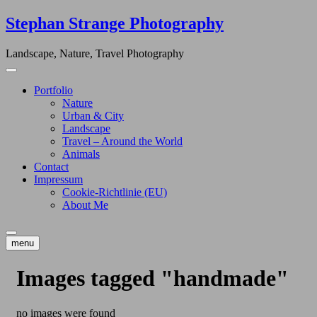
Skip
Stephan Strange Photography
to
content
Landscape, Nature, Travel Photography
Portfolio
Nature
Urban & City
Landscape
Travel – Around the World
Animals
Contact
Impressum
Cookie-Richtlinie (EU)
About Me
menu
Images tagged "handmade"
no images were found