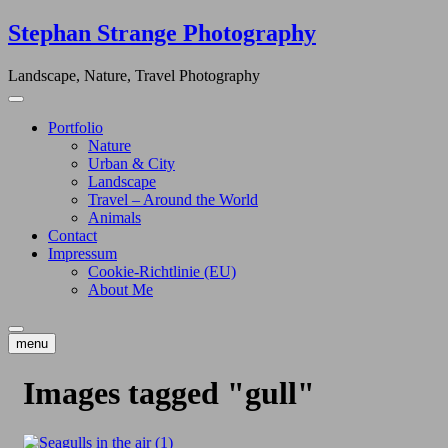
Skip
Stephan Strange Photography
to
content
Landscape, Nature, Travel Photography
Portfolio
Nature
Urban & City
Landscape
Travel – Around the World
Animals
Contact
Impressum
Cookie-Richtlinie (EU)
About Me
menu
Images tagged "gull"