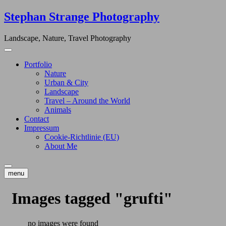
Skip
Stephan Strange Photography
to
content
Landscape, Nature, Travel Photography
Portfolio
Nature
Urban & City
Landscape
Travel – Around the World
Animals
Contact
Impressum
Cookie-Richtlinie (EU)
About Me
menu
Images tagged "grufti"
no images were found