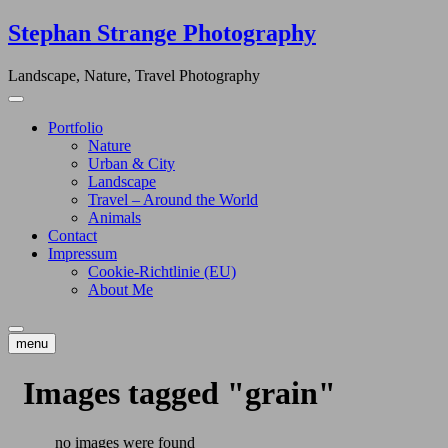
Skip
Stephan Strange Photography
to
content
Landscape, Nature, Travel Photography
Portfolio
Nature
Urban & City
Landscape
Travel – Around the World
Animals
Contact
Impressum
Cookie-Richtlinie (EU)
About Me
menu
Images tagged "grain"
no images were found