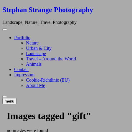
Skip
Stephan Strange Photography
to
content
Landscape, Nature, Travel Photography
Portfolio
Nature
Urban & City
Landscape
Travel – Around the World
Animals
Contact
Impressum
Cookie-Richtlinie (EU)
About Me
menu
Images tagged "gift"
no images were found